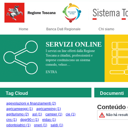
Home
Banca Dati Regionale
Chi siamo
SERVIZI ONLINE
I servizi on line offerti dalla Regione
Toscana a cittadini, professionisti e
imprese costituiscono un sistema
comodo, veloce....
ENTRA
Tag Cloud
Documenti
agevolazioni e finanziamenti
(2)
Conteúdo 
agricampeggi
(1)
agricamping
(1)
agriturismo
(2)
asl
(1)
camper
(1)
cie
(1)
Não há resul
cns
(1)
dpgr90-r
(1)
eidas
(1)
odontoiatrici
(1)
oneri
(1)
saldi
(1)