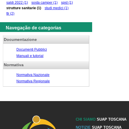
saldi 2022
(1)
sosta camper
(1)
spid
(1)
strutture sanitarie
(1)
studi medici
(1)
ttr
(2)
Navegação de categorias
Documentazione
Documenti Pubblici
Manuali e tutorial
Normativa
Normativa Nazionale
Normativa Regionale
CHI SIAMO
SUAP TOSCANA
NOTIZIE
SUAP TOSCANA