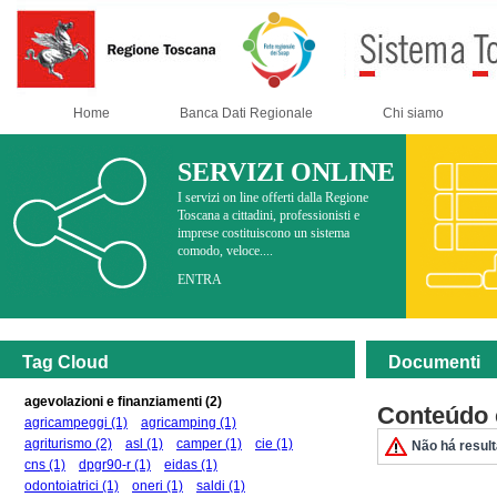
Home
Banca Dati Regionale
Chi siamo
SERVIZI ONLINE
I servizi on line offerti dalla Regione
Toscana a cittadini, professionisti e
imprese costituiscono un sistema
comodo, veloce....
ENTRA
Tag Cloud
Documenti
agevolazioni e finanziamenti
(2)
Conteúdo 
agricampeggi
(1)
agricamping
(1)
agriturismo
(2)
asl
(1)
camper
(1)
cie
(1)
Não há resul
cns
(1)
dpgr90-r
(1)
eidas
(1)
odontoiatrici
(1)
oneri
(1)
saldi
(1)