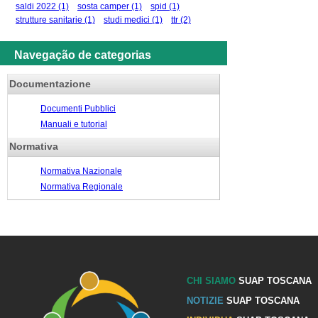
saldi 2022
(1)
sosta camper
(1)
spid
(1)
strutture sanitarie
(1)
studi medici
(1)
ttr
(2)
Navegação de categorias
Documentazione
Documenti Pubblici
Manuali e tutorial
Normativa
Normativa Nazionale
Normativa Regionale
CHI SIAMO
SUAP TOSCANA
NOTIZIE
SUAP TOSCANA