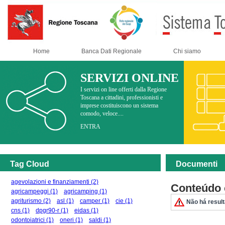
Home
Banca Dati Regionale
Chi siamo
SERVIZI ONLINE
I servizi on line offerti dalla Regione
Toscana a cittadini, professionisti e
imprese costituiscono un sistema
comodo, veloce....
ENTRA
Tag Cloud
Documenti
agevolazioni e finanziamenti
(2)
Conteúdo 
agricampeggi
(1)
agricamping
(1)
agriturismo
(2)
asl
(1)
camper
(1)
cie
(1)
Não há resul
cns
(1)
dpgr90-r
(1)
eidas
(1)
odontoiatrici
(1)
oneri
(1)
saldi
(1)