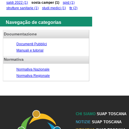
saldi 2022
(1)
sosta camper
(1)
spid
(1)
strutture sanitarie
(1)
studi medici
(1)
ttr
(2)
Navegação de categorias
Documentazione
Documenti Pubblici
Manuali e tutorial
Normativa
Normativa Nazionale
Normativa Regionale
CHI SIAMO
SUAP TOSCANA
NOTIZIE
SUAP TOSCANA