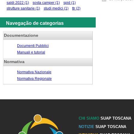
saldi 2022
(1)
sosta camper
(1)
spid
(1)
strutture sanitarie
(1)
studi medici
(1)
ttr
(2)
Navegação de categorias
Documentazione
Documenti Pubblici
Manuali e tutorial
Normativa
Normativa Nazionale
Normativa Regionale
CHI SIAMO
SUAP TOSCANA
NOTIZIE
SUAP TOSCANA