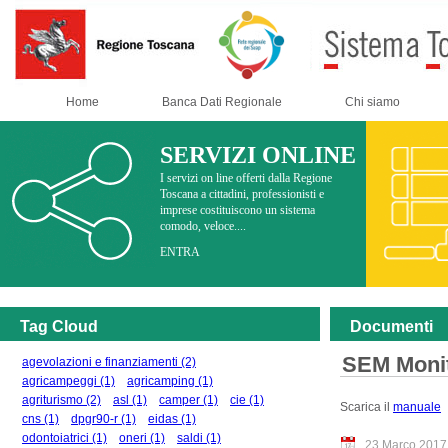
Home
Banca Dati Regionale
Chi siamo
SERVIZI ONLINE
I servizi on line offerti dalla Regione
Toscana a cittadini, professionisti e
imprese costituiscono un sistema
comodo, veloce....
ENTRA
Tag Cloud
Documenti
SEM Monit
agevolazioni e finanziamenti
(2)
agricampeggi
(1)
agricamping
(1)
agriturismo
(2)
asl
(1)
camper
(1)
cie
(1)
Scarica il
manuale
cns
(1)
dpgr90-r
(1)
eidas
(1)
odontoiatrici
(1)
oneri
(1)
saldi
(1)
23 Março 2017