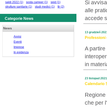
Si avvisa
saldi 2022
(1)
sosta camper
(1)
spid
(1)
strutture sanitarie
(1)
studi medici
(1)
ttr
(2)
alle prat
accede su
Categorie News
News
13 grudzień 202
Avvisi
Professioni 
Eventi
Imprese
A partire
In evidenza
interope
in materi
23 listopad 2021
Calendario 
Regione 
che per l