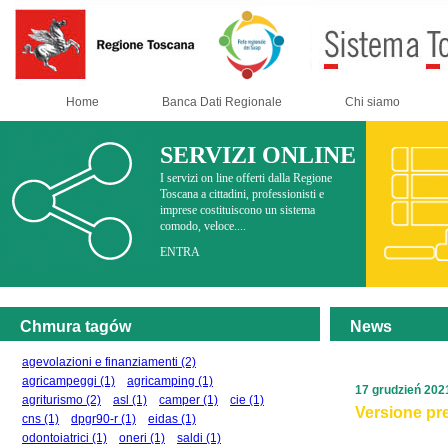
Home
Banca Dati Regionale
Chi siamo
SERVIZI ONLINE
I servizi on line offerti dalla Regione
Toscana a cittadini, professionisti e
imprese costituiscono un sistema
comodo, veloce....
ENTRA
Chmura tagów
News
agevolazioni e finanziamenti
(2)
agricampeggi
(1)
agricamping
(1)
17 grudzień 202
agriturismo
(2)
asl
(1)
camper
(1)
cie
(1)
Versione pre
cns
(1)
dpgr90-r
(1)
eidas
(1)
odontoiatrici
(1)
oneri
(1)
saldi
(1)