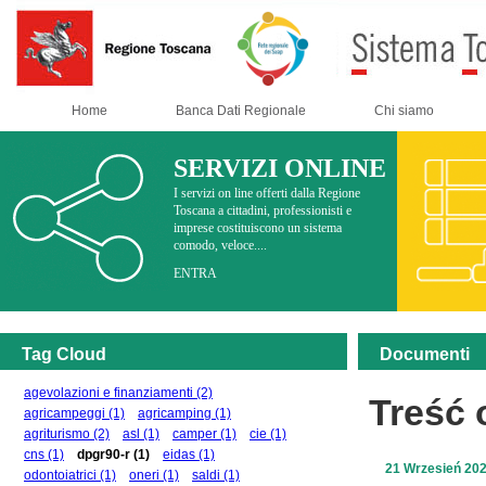
Home
Banca Dati Regionale
Chi siamo
SERVIZI ONLINE
I servizi on line offerti dalla Regione
Toscana a cittadini, professionisti e
imprese costituiscono un sistema
comodo, veloce....
ENTRA
Tag Cloud
Documenti
agevolazioni e finanziamenti
(2)
Treść
agricampeggi
(1)
agricamping
(1)
agriturismo
(2)
asl
(1)
camper
(1)
cie
(1)
cns
(1)
dpgr90-r
(1)
eidas
(1)
21 Wrzesień 20
odontoiatrici
(1)
oneri
(1)
saldi
(1)