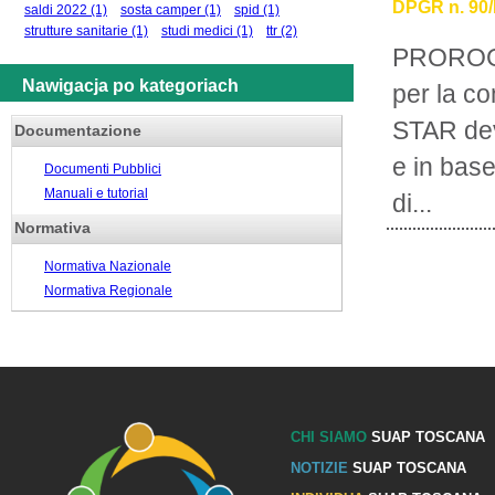
DPGR n. 90/R
saldi 2022
(1)
sosta camper
(1)
spid
(1)
strutture sanitarie
(1)
studi medici
(1)
ttr
(2)
PROROGA
Nawigacja po kategoriach
per la c
STAR deve
Documentazione
e in base
Documenti Pubblici
Manuali e tutorial
di...
Normativa
Normativa Nazionale
Normativa Regionale
CHI SIAMO
SUAP TOSCANA
NOTIZIE
SUAP TOSCANA