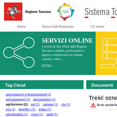
Home
Banca Dati Regionale
Chi siamo
SERVIZI ONLINE
I servizi on line offerti dalla Regione
Toscana a cittadini, professionisti e
imprese costituiscono un sistema
comodo, veloce....
ENTRA
Tag Cloud
Documenti
agevolazioni e finanziamenti
(2)
Treść ozn
agricampeggi
(1)
agricamping
(1)
agriturismo
(2)
asl
(1)
camper
(1)
cie
(1)
Brak wyników
cns
(1)
dpgr90-r
(1)
eidas
(1)
odontoiatrici
(1)
oneri
(1)
saldi
(1)