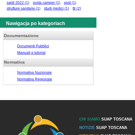
saldi 2022
(1)
sosta camper
(1)
spid
(1)
strutture sanitarie
(1)
studi medici
(1)
ttr
(2)
Nawigacja po kategoriach
Documentazione
Documenti Pubblici
Manuali e tutorial
Normativa
Normativa Nazionale
Normativa Regionale
CHI SIAMO
SUAP TOSCANA
NOTIZIE
SUAP TOSCANA