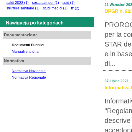
saldi 2022
(1)
sosta camper
(1)
spid
(1)
21 Wrzesień 20
strutture sanitarie
(1)
studi medici
(1)
ttr
(2)
DPGR n. 90/R
Nawigacja po kategoriach
PROROGA
per la c
Documentazione
STAR deve
Documenti Pubblici
Manuali e tutorial
e in base
Normativa
di...
Normativa Nazionale
Normativa Regionale
07 Lipiec 2021
Informativa 
Informati
"Regolam
descrive 
accedono