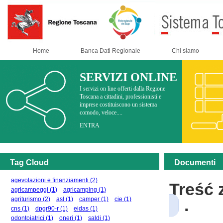
Home
Banca Dati Regionale
Chi siamo
SERVIZI ONLINE
I servizi on line offerti dalla Regione
Toscana a cittadini, professionisti e
imprese costituiscono un sistema
comodo, veloce....
ENTRA
Tag Cloud
Documenti
agevolazioni e finanziamenti
(2)
Treść
agricampeggi
(1)
agricamping
(1)
agriturismo
(2)
asl
(1)
camper
(1)
cie
(1)
.
cns
(1)
dpgr90-r
(1)
eidas
(1)
odontoiatrici
(1)
oneri
(1)
saldi
(1)