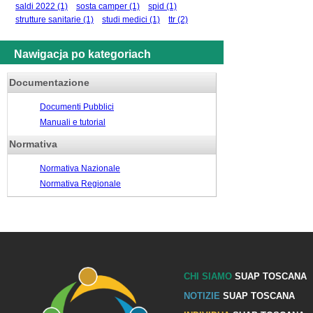
saldi 2022
(1)
sosta camper
(1)
spid
(1)
strutture sanitarie
(1)
studi medici
(1)
ttr
(2)
Nawigacja po kategoriach
Documentazione
Documenti Pubblici
Manuali e tutorial
Normativa
Normativa Nazionale
Normativa Regionale
CHI SIAMO
SUAP TOSCANA
NOTIZIE
SUAP TOSCANA