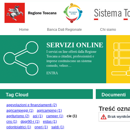
Home
Banca Dati Regionale
Chi siamo
SERVIZI ONLINE
I servizi on line offerti dalla Regione
Toscana a cittadini, professionisti e
imprese costituiscono un sistema
comodo, veloce....
ENTRA
Tag Cloud
Documenti
agevolazioni e finanziamenti
(2)
Treść ozn
agricampeggi
(1)
agricamping
(1)
agriturismo
(2)
asl
(1)
camper
(1)
cie
(1)
Brak wyników
cns
(1)
dpgr90-r
(1)
eidas
(1)
odontoiatrici
(1)
oneri
(1)
saldi
(1)