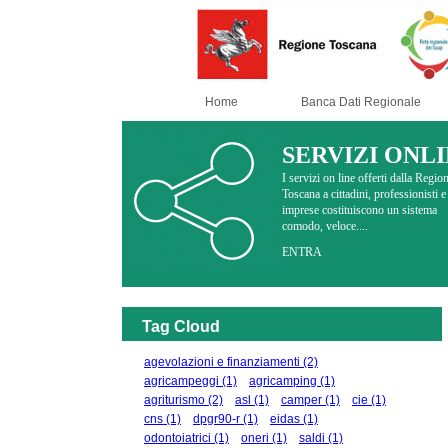
Home
Banca Dati Regionale
SERVIZI ONL
I servizi on line offerti dalla Regio
Toscana a cittadini, professionisti e
imprese costituiscono un sistema
comodo, veloce....
ENTRA
Tag Cloud
agevolazioni e finanziamenti
(2)
agricampeggi
(1)
agricamping
(1)
agriturismo
(2)
asl
(1)
camper
(1)
cie
(1)
cns
(1)
dpgr90-r
(1)
eidas
(1)
odontoiatrici
(1)
oneri
(1)
saldi
(1)