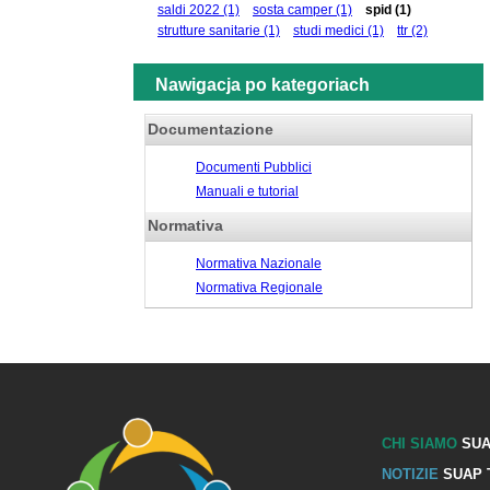
saldi 2022
(1)
sosta camper
(1)
spid
(1)
strutture sanitarie
(1)
studi medici
(1)
ttr
(2)
Nawigacja po kategoriach
Documentazione
Documenti Pubblici
Manuali e tutorial
Normativa
Normativa Nazionale
Normativa Regionale
CHI SIAMO
SUA
NOTIZIE
SUAP 