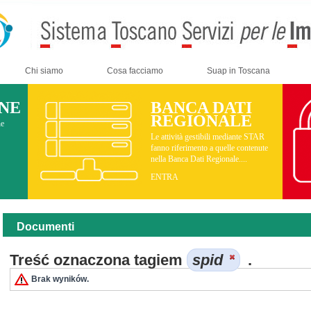
Chi siamo
Cosa facciamo
Suap in Toscana
INE
BANCA DATI
REGIONALE
ne
Le attività gestibili mediante STAR
fanno riferimento a quelle contenute
nella Banca Dati Regionale....
ENTRA
Documenti
Treść oznaczona tagiem
spid
.
Brak wyników.