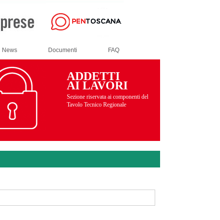
News
Documenti
FAQ
ADDETTI
AI LAVORI
Sezione riservata ai componenti del
Tavolo Tecnico Regionale