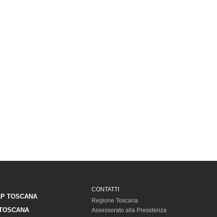
CONTATTI
P TOSCANA
Regione Toscana
TOSCANA
Assessorato alla Presidenza