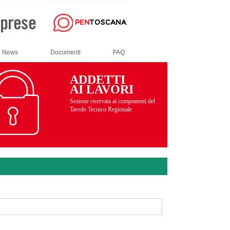
News
Documenti
FAQ
ADDETTI
AI LAVORI
Sezione riservata ai componenti del
Tavolo Tecnico Regionale