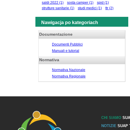
saldi 2022
(1)
sosta camper
(1)
spid
(1)
strutture sanitarie
(1)
studi medici
(1)
ttr
(2)
Nawigacja po kategoriach
Documentazione
Documenti Pubblici
Manuali e tutorial
Normativa
Normativa Nazionale
Normativa Regionale
CHI SIAMO
SUA
NOTIZIE
SUAP 