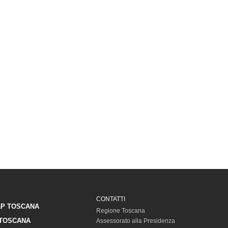
CONTATTI
P TOSCANA
Regione Toscana
TOSCANA
Assessorato alla Presidenza