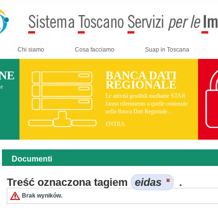
Chi siamo
Cosa facciamo
Suap in Toscana
INE
BANCA DATI
REGIONALE
ne
Le attività gestibili mediante STAR
fanno riferimento a quelle contenute
nella Banca Dati Regionale....
ENTRA
Documenti
Treść oznaczona tagiem
eidas
.
Brak wyników.