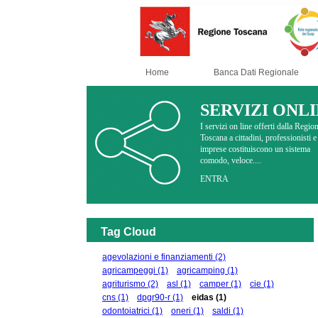
Home
Banca Dati Regionale
SERVIZI ONL
I servizi on line offerti dalla Regio
Toscana a cittadini, professionisti e
imprese costituiscono un sistema
comodo, veloce....
ENTRA
Tag Cloud
agevolazioni e finanziamenti
(2)
agricampeggi
(1)
agricamping
(1)
agriturismo
(2)
asl
(1)
camper
(1)
cie
(1)
cns
(1)
dpgr90-r
(1)
eidas
(1)
odontoiatrici
(1)
oneri
(1)
saldi
(1)