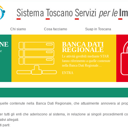
Chi siamo
Cosa facciamo
Suap in Toscana
INE
BANCA DATI
REGIONALE
ne
Le attività gestibili mediante STAR
fanno riferimento a quelle contenute
nella Banca Dati Regionale....
ENTRA
 quelle contenute nella Banca Dati Regionale, che attualmente annovera al propr
r tutti gli enti che aderiscono al sistema, in relazione ai singoli procedimenti c
ivi allegati.
 parti: