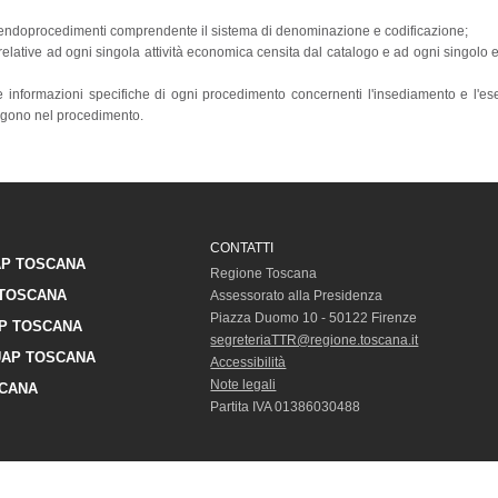
d endoprocedimenti comprendente il sistema di denominazione e codificazione;
relative ad ogni singola attività economica censita dal catalogo e ad ogni singolo
alle informazioni specifiche di ogni procedimento concernenti l'insediamento e l'ese
engono nel procedimento.
CONTATTI
P TOSCANA
Regione Toscana
TOSCANA
Assessorato alla Presidenza
Piazza Duomo 10 - 50122 Firenze
P TOSCANA
segreteriaTTR@regione.toscana.it
AP TOSCANA
Accessibilità
Note legali
CANA
Partita IVA 01386030488