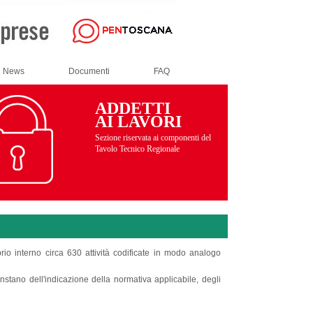
News
Documenti
FAQ
ADDETTI
AI LAVORI
Sezione riservata ai componenti del
Tavolo Tecnico Regionale
io interno circa 630 attività codificate in modo analogo
onstano dell'indicazione della normativa applicabile, degli