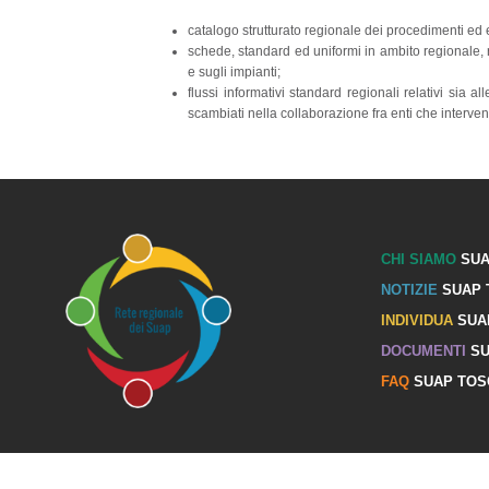
catalogo strutturato regionale dei procedimenti e
schede, standard ed uniformi in ambito regionale, 
e sugli impianti;
flussi informativi standard regionali relativi sia 
scambiati nella collaborazione fra enti che interv
CHI SIAMO
SUA
NOTIZIE
SUAP 
INDIVIDUA
SUA
DOCUMENTI
SU
FAQ
SUAP TOS