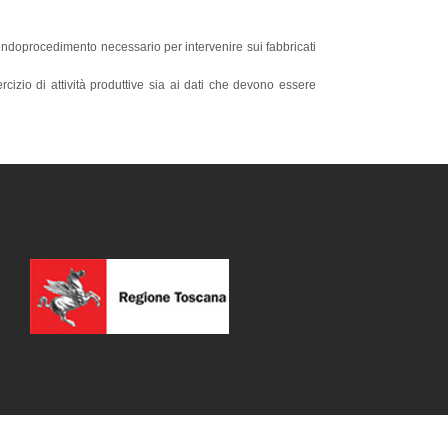
 endoprocedimento necessario per intervenire sui fabbricati
rcizio di attività produttive sia ai dati che devono essere