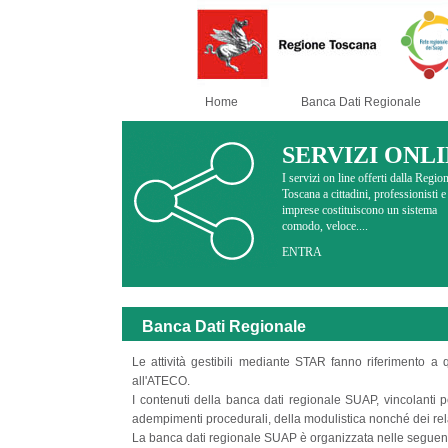
Home
Banca Dati Regionale
SERVIZI ONL
I servizi on line offerti dalla Regio
Toscana a cittadini, professionisti e
imprese costituiscono un sistema
comodo, veloce....
ENTRA
Banca Dati Regionale
Le attività gestibili mediante STAR fanno riferimento a
all'ATECO.
I contenuti della banca dati regionale SUAP, vincolanti pe
adempimenti procedurali, della modulistica nonché dei relat
La banca dati regionale SUAP è organizzata nelle seguenti