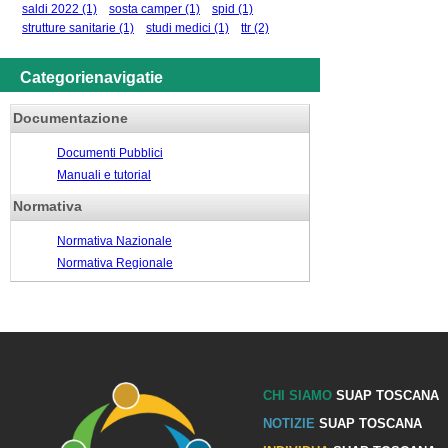
saldi 2022
(1)
sosta camper
(1)
spid
(1)
strutture sanitarie
(1)
studi medici
(1)
ttr
(2)
Categorienavigatie
Documentazione
Documenti Pubblici
Manuali e tutorial
Normativa
Normativa Nazionale
Normativa Regionale
CHI SIAMO
SUAP TOSCANA
NOTIZIE
SUAP TOSCANA