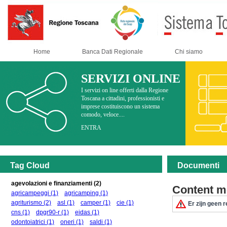
Home
Banca Dati Regionale
Chi siamo
SERVIZI ONLINE
I servizi on line offerti dalla Regione
Toscana a cittadini, professionisti e
imprese costituiscono un sistema
comodo, veloce....
ENTRA
Tag Cloud
Documenti
agevolazioni e finanziamenti
(2)
Content m
agricampeggi
(1)
agricamping
(1)
agriturismo
(2)
asl
(1)
camper
(1)
cie
(1)
Er zijn geen r
cns
(1)
dpgr90-r
(1)
eidas
(1)
odontoiatrici
(1)
oneri
(1)
saldi
(1)