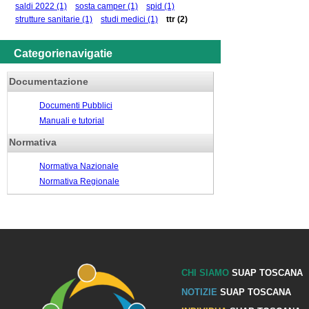
saldi 2022
(1)
sosta camper
(1)
spid
(1)
strutture sanitarie
(1)
studi medici
(1)
ttr
(2)
Categorienavigatie
Documentazione
Documenti Pubblici
Manuali e tutorial
Normativa
Normativa Nazionale
Normativa Regionale
CHI SIAMO
SUAP TOSCANA
NOTIZIE
SUAP TOSCANA