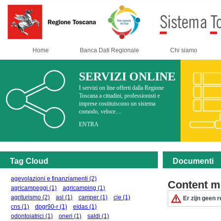
Home
Banca Dati Regionale
Chi siamo
SERVIZI ONLINE
I servizi on line offerti dalla Regione
Toscana a cittadini, professionisti e
imprese costituiscono un sistema
comodo, veloce....
ENTRA
Tag Cloud
Documenti
agevolazioni e finanziamenti
(2)
Content m
agricampeggi
(1)
agricamping
(1)
agriturismo
(2)
asl
(1)
camper
(1)
cie
(1)
Er zijn geen r
cns
(1)
dpgr90-r
(1)
eidas
(1)
odontoiatrici
(1)
oneri
(1)
saldi
(1)