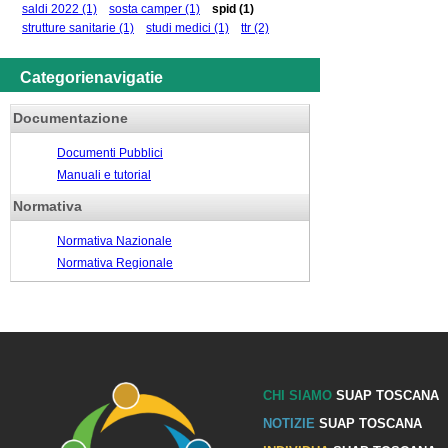
saldi 2022
(1)
sosta camper
(1)
spid
(1)
strutture sanitarie
(1)
studi medici
(1)
ttr
(2)
Categorienavigatie
Documentazione
Documenti Pubblici
Manuali e tutorial
Normativa
Normativa Nazionale
Normativa Regionale
CHI SIAMO
SUAP TOSCANA
NOTIZIE
SUAP TOSCANA