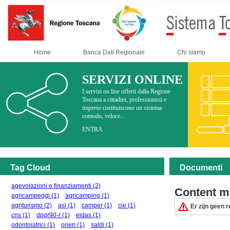
Home
Banca Dati Regionale
Chi siamo
SERVIZI ONLINE
I servizi on line offerti dalla Regione
Toscana a cittadini, professionisti e
imprese costituiscono un sistema
comodo, veloce....
ENTRA
Tag Cloud
Documenti
agevolazioni e finanziamenti
(2)
Content m
agricampeggi
(1)
agricamping
(1)
agriturismo
(2)
asl
(1)
camper
(1)
cie
(1)
Er zijn geen r
cns
(1)
dpgr90-r
(1)
eidas
(1)
odontoiatrici
(1)
oneri
(1)
saldi
(1)