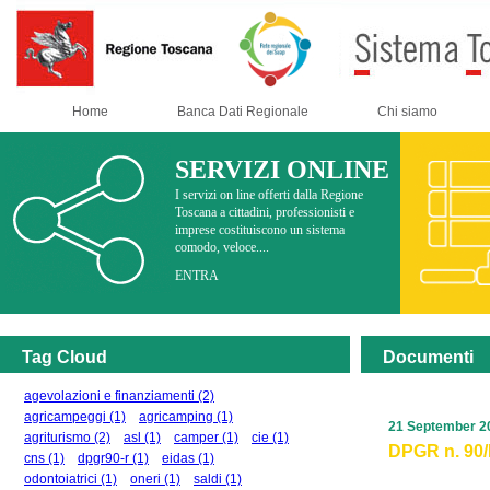
Home
Banca Dati Regionale
Chi siamo
SERVIZI ONLINE
I servizi on line offerti dalla Regione
Toscana a cittadini, professionisti e
imprese costituiscono un sistema
comodo, veloce....
ENTRA
Tag Cloud
Documenti
agevolazioni e finanziamenti
(2)
agricampeggi
(1)
agricamping
(1)
21 September 2
agriturismo
(2)
asl
(1)
camper
(1)
cie
(1)
DPGR n. 90/R
cns
(1)
dpgr90-r
(1)
eidas
(1)
odontoiatrici
(1)
oneri
(1)
saldi
(1)