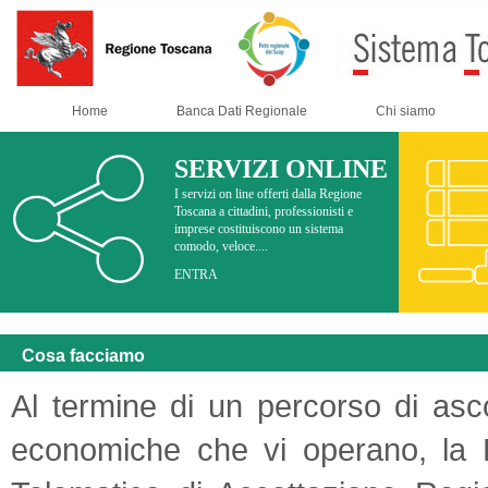
Home
Banca Dati Regionale
Chi siamo
SERVIZI ONLINE
I servizi on line offerti dalla Regione
Toscana a cittadini, professionisti e
imprese costituiscono un sistema
comodo, veloce....
ENTRA
Cosa facciamo
Al termine di un percorso di ascol
economiche che vi operano, la