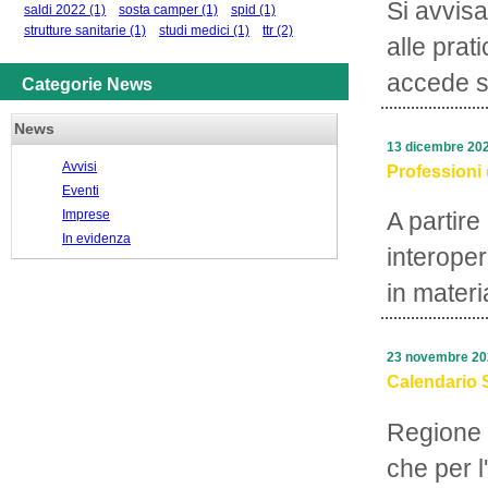
Si avvisa
saldi 2022
(1)
sosta camper
(1)
spid
(1)
strutture sanitarie
(1)
studi medici
(1)
ttr
(2)
alle prat
accede su
Categorie News
News
13 dicembre 20
Avvisi
Professioni 
Eventi
Imprese
A partire
In evidenza
interope
in materi
23 novembre 20
Calendario 
Regione 
che per l