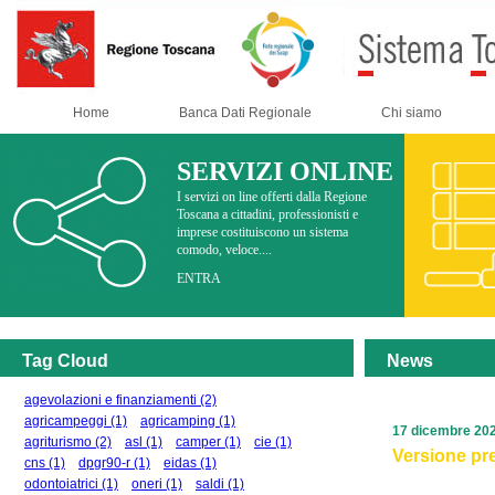
Home
Banca Dati Regionale
Chi siamo
SERVIZI ONLINE
I servizi on line offerti dalla Regione
Toscana a cittadini, professionisti e
imprese costituiscono un sistema
comodo, veloce....
ENTRA
Tag Cloud
News
agevolazioni e finanziamenti
(2)
agricampeggi
(1)
agricamping
(1)
17 dicembre 20
agriturismo
(2)
asl
(1)
camper
(1)
cie
(1)
Versione pre
cns
(1)
dpgr90-r
(1)
eidas
(1)
odontoiatrici
(1)
oneri
(1)
saldi
(1)