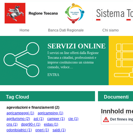
Home
Banca Dati Regionale
Chi siamo
SERVIZI ONLINE
I servizi on line offerti dalla Regione
Toscana a cittadini, professionisti e
imprese costituiscono un sistema
comodo, veloce....
ENTRA
Tag Cloud
Documenti
agevolazioni e finanziamenti
(2)
Innhold m
agricampeggi
(1)
agricamping
(1)
agriturismo
(2)
asl
(1)
camper
(1)
cie
(1)
Det finnes ing
cns
(1)
dpgr90-r
(1)
eidas
(1)
odontoiatrici
(1)
oneri
(1)
saldi
(1)