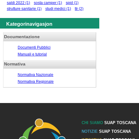
saldi 2022
(1)
sosta camper
(1)
spid
(1)
strutture sanitarie
(1)
studi medici
(1)
ttr
(2)
Kategorinavigasjon
Documentazione
Documenti Pubblici
Manuali e tutorial
Normativa
Normativa Nazionale
Normativa Regionale
CHI SIAMO
SUAP TOSCANA
NOTIZIE
SUAP TOSCANA