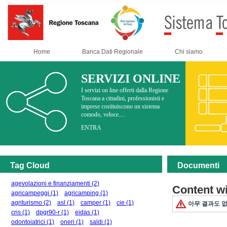
Home
Banca Dati Regionale
Chi siamo
SERVIZI ONLINE
I servizi on line offerti dalla Regione
Toscana a cittadini, professionisti e
imprese costituiscono un sistema
comodo, veloce....
ENTRA
Tag Cloud
Documenti
agevolazioni e finanziamenti
(2)
Content w
agricampeggi
(1)
agricamping
(1)
agriturismo
(2)
asl
(1)
camper
(1)
cie
(1)
아무 결과도 없
cns
(1)
dpgr90-r
(1)
eidas
(1)
odontoiatrici
(1)
oneri
(1)
saldi
(1)