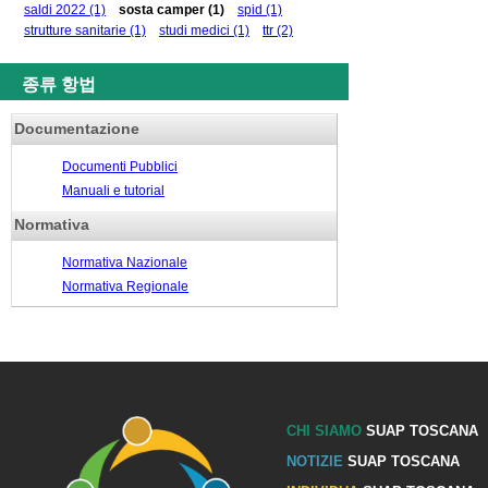
saldi 2022
(1)
sosta camper
(1)
spid
(1)
strutture sanitarie
(1)
studi medici
(1)
ttr
(2)
종류 항법
Documentazione
Documenti Pubblici
Manuali e tutorial
Normativa
Normativa Nazionale
Normativa Regionale
CHI SIAMO
SUAP TOSCANA
NOTIZIE
SUAP TOSCANA