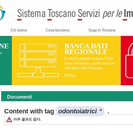
Chi siamo
Cosa facciamo
Suap in Toscana
INE
BANCA DATI
REGIONALE
ne
Le attività gestibili mediante STAR
fanno riferimento a quelle contenute
nella Banca Dati Regionale....
ENTRA
Documenti
Content with tag
odontoiatrici
.
아무 결과도 없다.