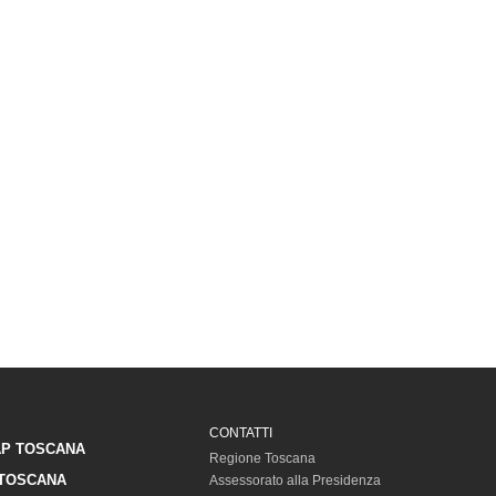
CONTATTI
P TOSCANA
Regione Toscana
TOSCANA
Assessorato alla Presidenza