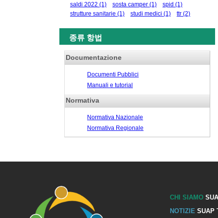
saldi 2022
(1)
sosta camper
(1)
spid
(1)
strutture sanitarie
(1)
studi medici
(1)
ttr
(2)
종류 항법
Documentazione
Documenti Pubblici
Manuali e tutorial
Normativa
Normativa Nazionale
Normativa Regionale
CHI SIAMO
SUA
NOTIZIE
SUAP 