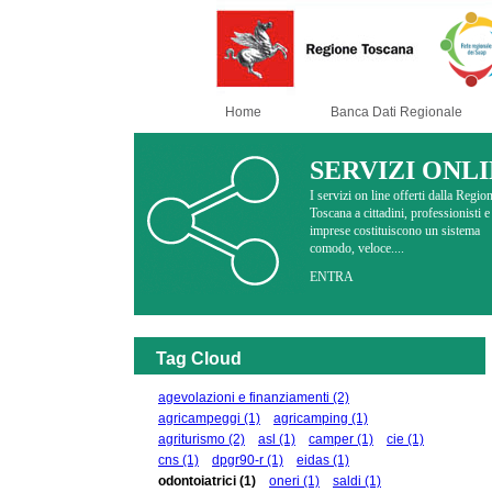
Home
Banca Dati Regionale
SERVIZI ONL
I servizi on line offerti dalla Regio
Toscana a cittadini, professionisti e
imprese costituiscono un sistema
comodo, veloce....
ENTRA
Tag Cloud
agevolazioni e finanziamenti
(2)
agricampeggi
(1)
agricamping
(1)
agriturismo
(2)
asl
(1)
camper
(1)
cie
(1)
cns
(1)
dpgr90-r
(1)
eidas
(1)
odontoiatrici
(1)
oneri
(1)
saldi
(1)