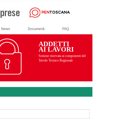
News
Documenti
FAQ
ADDETTI
AI LAVORI
Sezione riservata ai componenti del
Tavolo Tecnico Regionale