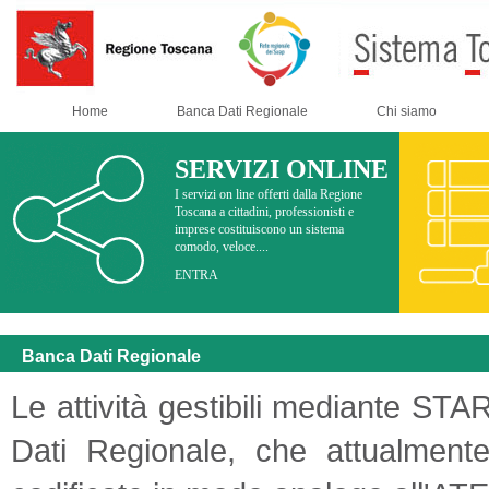
Home
Banca Dati Regionale
Chi siamo
SERVIZI ONLINE
I servizi on line offerti dalla Regione
Toscana a cittadini, professionisti e
imprese costituiscono un sistema
comodo, veloce....
ENTRA
Banca Dati Regionale
Le attività gestibili mediante STA
Dati Regionale, che attualmente