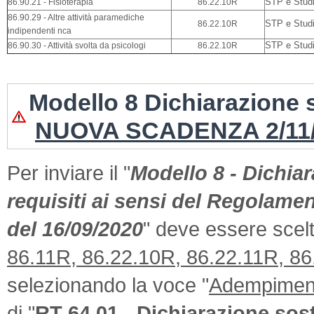
86.90.21 - Fisioterapia
86.22.10R
STP e Studi 
86.90.29 - Altre attività paramediche
86.22.10R
STP e Studi 
indipendenti nca
86.90.30 - Attività svolta da psicologi
86.22.10R
STP e Studi 
Modello 8 Dichiarazione 
NUOVA SCADENZA 2/11
Per inviare il "
Modello 8 - Dichia
requisiti ai sensi del Regolame
del 16/09/2020
" deve essere scel
86.11R, 86.22.10R, 86.22.11R, 86
selezionando la voce "
Adempimenti
di "
RT 64.01 - Dichiarazione sos