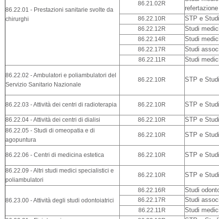
86.21.02R
refertazione
86.22.01 - Prestazioni sanitarie svolte da
86.22.10R
STP e Studi 
chirurghi
86.22.12R
Studi medici
86.22.14R
Studi medic
86.22.17R
Studi associ
86.22.11R
Studi medic
86.22.02 - Ambulatori e poliambulatori del
86.22.10R
STP e Studi 
Servizio Sanitario Nazionale
86.22.03 - Attività dei centri di radioterapia
86.22.10R
STP e Studi 
86.22.04 - Attività dei centri di dialisi
86.22.10R
STP e Studi 
86.22.05 - Studi di omeopatia e di
86.22.10R
STP e Studi 
agopuntura
86.22.06 - Centri di medicina estetica
86.22.10R
STP e Studi 
86.22.09 - Altri studi medici specialistici e
86.22.10R
STP e Studi 
poliambulatori
86.22.16R
Studi odonto
86.22.17R
Studi associ
86.23.00 - Attività degli studi odontoiatrici
86.22.11R
Studi medic