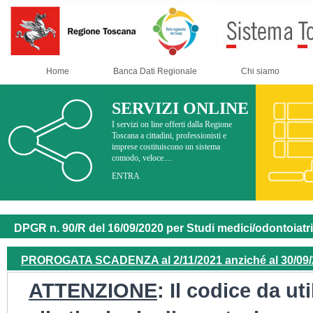
Home
Banca Dati Regionale
Chi siamo
SERVIZI ONLINE
I servizi on line offerti dalla Regione
Toscana a cittadini, professionisti e
imprese costituiscono un sistema
comodo, veloce....
ENTRA
DPGR n. 90/R del 16/09/2020 per Studi medici/odontoiatri 
PROROGATA SCADENZA al 2/11/2021 anziché al 30/09
ATTENZIONE
: Il codice da u