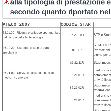
alla tipologia di prestazione 
secondo quanto riportato nel
ATECO 2007
CODICE STAR 
72.11.00 - Ricerca e sviluppo sperimentale
86.22.10R
STP e Studi 
nel campo delle biotecnologie
STRUTTURE P
86.10.20 - Ospedali e case di cura
86.11R
Prestazioni 
specialistici
diurno per a
86.22.11R
Studi medic
medici che 
86.21.00 - Servizi degli studi medici di
86.21.01R
complementar
medicina generale
attività liber
Studi medici
86.21.02R
refertazione
medici che 
86.21.01R
complementar
attività liber
Studi medici