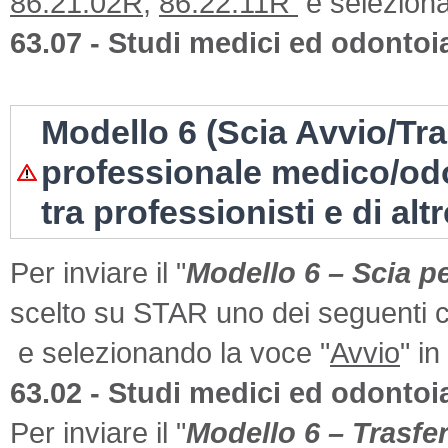
86.21.02R,
86.22.11R
e seleziona
63.07 - Studi medici ed odontoia
Modello 6 (Scia Avvio/Tr
professionale medico/odo
tra professionisti e di alt
Per inviare il "
Modello 6 – Scia p
scelto su STAR uno dei seguenti c
e selezionando la voce "
Avvio
" i
63.02 - Studi medici ed odontoia
Per inviare il "
Modello 6 – Trasfe