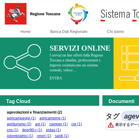
Home
Banca Dati Regionale
Chi siamo
SERVIZI ONLINE
I servizi on line offerti dalla Regione
Toscana a cittadini, professionisti e
imprese costituiscono un sistema
comodo, veloce....
ENTRA
Tag Cloud
Documenti
agevolazioni e finanziamenti
(2)
タグ
agev
agricampeggi
(1)
agricamping
(1)
agriturismo
(2)
asl
(1)
camper
(1)
cie
(1)
表示するデー
cns
(1)
dpgr90-r
(1)
eidas
(1)
odontoiatrici
(1)
oneri
(1)
saldi
(1)