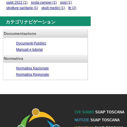
saldi 2022
(1)
sosta camper
(1)
spid
(1)
strutture sanitarie
(1)
studi medici
(1)
ttr
(2)
カテゴリナビゲーション
Documentazione
Documenti Pubblici
Manuali e tutorial
Normativa
Normativa Nazionale
Normativa Regionale
CHI SIAMO
SUAP TOSCANA
NOTIZIE
SUAP TOSCANA