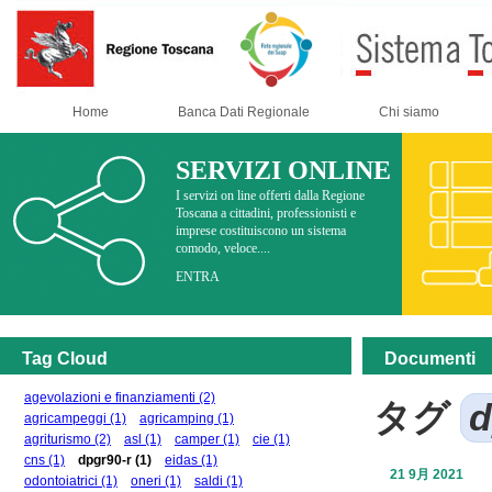
Home
Banca Dati Regionale
Chi siamo
SERVIZI ONLINE
I servizi on line offerti dalla Regione
Toscana a cittadini, professionisti e
imprese costituiscono un sistema
comodo, veloce....
ENTRA
Tag Cloud
Documenti
agevolazioni e finanziamenti
(2)
タグ
d
agricampeggi
(1)
agricamping
(1)
agriturismo
(2)
asl
(1)
camper
(1)
cie
(1)
cns
(1)
dpgr90-r
(1)
eidas
(1)
21 9月 2021
odontoiatrici
(1)
oneri
(1)
saldi
(1)