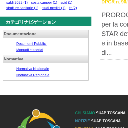
DPGR n. 90/R
saldi 2022
(1)
sosta camper
(1)
spid
(1)
strutture sanitarie
(1)
studi medici
(1)
ttr
(2)
PROROGA
カテゴリナビゲーション
per la c
STAR deve
Documentazione
e in base
Documenti Pubblici
Manuali e tutorial
di...
Normativa
Normativa Nazionale
Normativa Regionale
CHI SIAMO
SUAP TOSCANA
NOTIZIE
SUAP TOSCANA