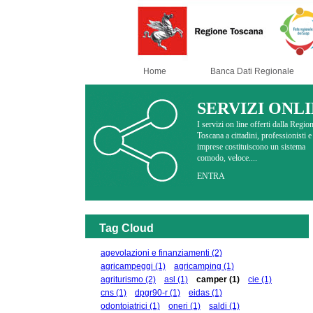
Home
Banca Dati Regionale
SERVIZI ONL
I servizi on line offerti dalla Regio
Toscana a cittadini, professionisti e
imprese costituiscono un sistema
comodo, veloce....
ENTRA
Tag Cloud
agevolazioni e finanziamenti
(2)
agricampeggi
(1)
agricamping
(1)
agriturismo
(2)
asl
(1)
camper
(1)
cie
(1)
cns
(1)
dpgr90-r
(1)
eidas
(1)
odontoiatrici
(1)
oneri
(1)
saldi
(1)