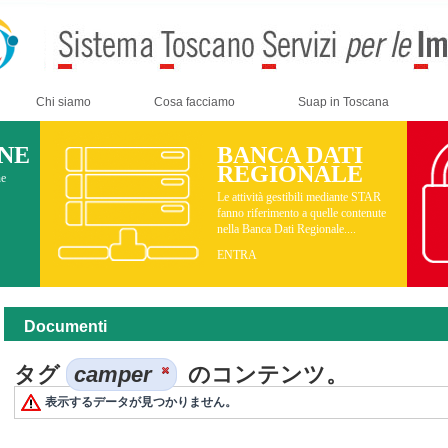
Chi siamo
Cosa facciamo
Suap in Toscana
INE
BANCA DATI
REGIONALE
ne
Le attività gestibili mediante STAR
fanno riferimento a quelle contenute
nella Banca Dati Regionale....
ENTRA
Documenti
タグ
camper
のコンテンツ。
表示するデータが見つかりません。