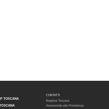
CONTATTI
P TOSCANA
Regione Toscana
TOSCANA
Assessorato alla Presidenza