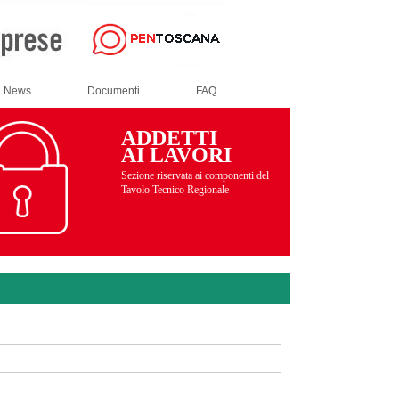
News
Documenti
FAQ
ADDETTI
AI LAVORI
Sezione riservata ai componenti del
Tavolo Tecnico Regionale