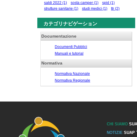
saldi 2022
(1)
sosta camper
(1)
spid
(1)
strutture sanitarie
(1)
studi medici
(1)
ttr
(2)
カテゴリナビゲーション
Documentazione
Documenti Pubblici
Manuali e tutorial
Normativa
Normativa Nazionale
Normativa Regionale
CHI SIAMO
SUA
NOTIZIE
SUAP 