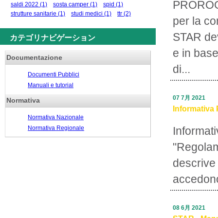
PROROGA
saldi 2022
(1)
sosta camper
(1)
spid
(1)
strutture sanitarie
(1)
studi medici
(1)
ttr
(2)
per la c
STAR deve
カテゴリナビゲーション
e in base
Documentazione
di...
Documenti Pubblici
Manuali e tutorial
07 7月 2021
Normativa
Informativa 
Normativa Nazionale
Normativa Regionale
Informati
"Regolam
descrive 
accedono
08 6月 2021