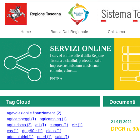
Home
Banca Dati Regionale
Chi siamo
SERVIZI ONLINE
I servizi on line offerti dalla Regione
Toscana a cittadini, professionisti e
imprese costituiscono un sistema
comodo, veloce....
ENTRA
Tag Cloud
Documenti
agevolazioni e finanziamenti
(2)
agricampeggi
(1)
agricamping
(1)
21 9月 2021
agriturismo
(2)
asl
(1)
camper
(1)
cie
(1)
DPGR n. 90/R
cns
(1)
dpgr90-r
(1)
eidas
(1)
odontoiatrici
(1)
oneri
(1)
saldi
(1)