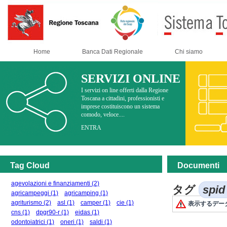
Home
Banca Dati Regionale
Chi siamo
SERVIZI ONLINE
I servizi on line offerti dalla Regione
Toscana a cittadini, professionisti e
imprese costituiscono un sistema
comodo, veloce....
ENTRA
Tag Cloud
Documenti
agevolazioni e finanziamenti
(2)
タグ
spi
agricampeggi
(1)
agricamping
(1)
agriturismo
(2)
asl
(1)
camper
(1)
cie
(1)
表示するデー
cns
(1)
dpgr90-r
(1)
eidas
(1)
odontoiatrici
(1)
oneri
(1)
saldi
(1)