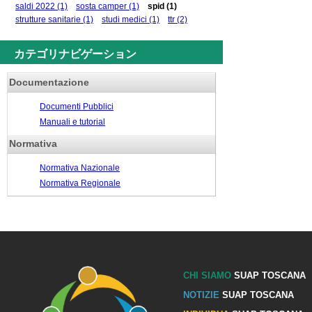
saldi 2022
(1)
sosta camper
(1)
spid
(1)
strutture sanitarie
(1)
studi medici
(1)
ttr
(2)
カテゴリナビゲーション
Documentazione
Documenti Pubblici
Manuali e tutorial
Normativa
Normativa Nazionale
Normativa Regionale
CHI SIAMO
SUAP TOSCANA
NOTIZIE
SUAP TOSCANA