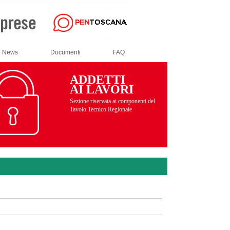
News
Documenti
FAQ
ADDETTI
AI LAVORI
Sezione riservata ai componenti del
Tavolo Tecnico Regionale