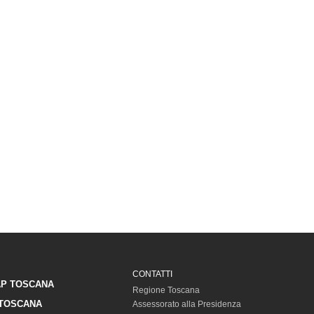
CONTATTI
P TOSCANA
Regione Toscana
TOSCANA
Assessorato alla Presidenza