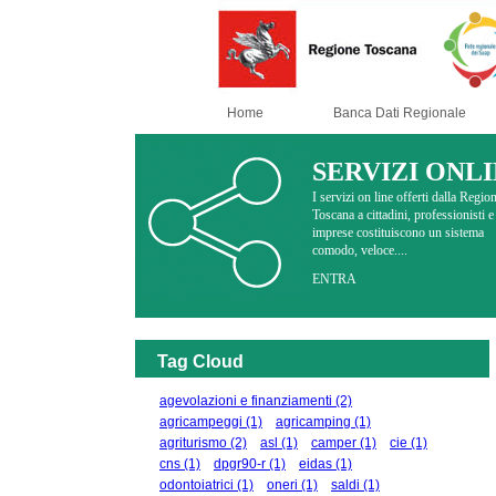
Home
Banca Dati Regionale
SERVIZI ONL
I servizi on line offerti dalla Regio
Toscana a cittadini, professionisti e
imprese costituiscono un sistema
comodo, veloce....
ENTRA
Tag Cloud
agevolazioni e finanziamenti
(2)
agricampeggi
(1)
agricamping
(1)
agriturismo
(2)
asl
(1)
camper
(1)
cie
(1)
cns
(1)
dpgr90-r
(1)
eidas
(1)
odontoiatrici
(1)
oneri
(1)
saldi
(1)