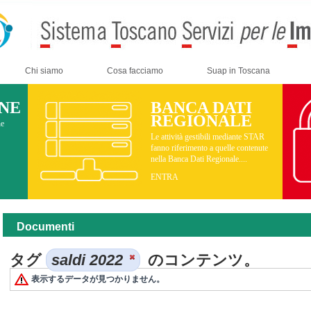
Chi siamo
Cosa facciamo
Suap in Toscana
INE
BANCA DATI
REGIONALE
ne
Le attività gestibili mediante STAR
fanno riferimento a quelle contenute
nella Banca Dati Regionale....
ENTRA
Documenti
タグ
saldi 2022
のコンテンツ。
表示するデータが見つかりません。