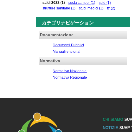
saldi 2022
(1)
sosta camper
(1)
spid
(1)
strutture sanitarie
(1)
studi medici
(1)
ttr
(2)
カテゴリナビゲーション
Documentazione
Documenti Pubblici
Manuali e tutorial
Normativa
Normativa Nazionale
Normativa Regionale
CHI SIAMO
SUA
NOTIZIE
SUAP 