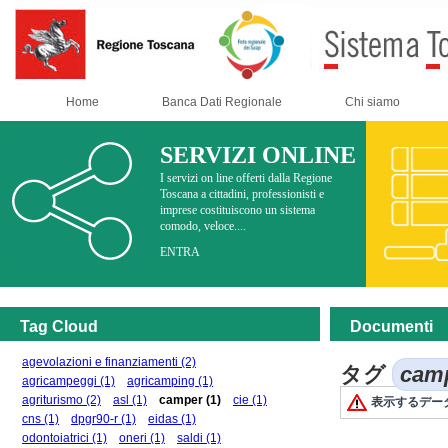
Home
Banca Dati Regionale
Chi siamo
SERVIZI ONLINE
I servizi on line offerti dalla Regione
Toscana a cittadini, professionisti e
imprese costituiscono un sistema
comodo, veloce....
ENTRA
Tag Cloud
Documenti
agevolazioni e finanziamenti
(2)
タグ
cam
agricampeggi
(1)
agricamping
(1)
agriturismo
(2)
asl
(1)
camper
(1)
cie
(1)
表示するデー
cns
(1)
dpgr90-r
(1)
eidas
(1)
odontoiatrici
(1)
oneri
(1)
saldi
(1)