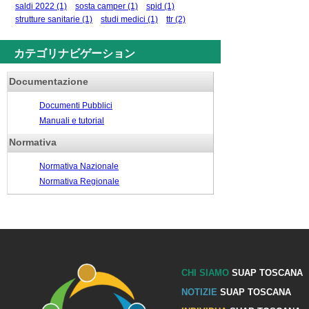
saldi 2022
(1)
sosta camper
(1)
spid
(1)
strutture sanitarie
(1)
studi medici
(1)
ttr
(2)
カテゴリナビゲーション
Documentazione
Documenti Pubblici
Manuali e tutorial
Normativa
Normativa Nazionale
Normativa Regionale
CHI SIAMO
SUAP TOSCANA
NOTIZIE
SUAP TOSCANA