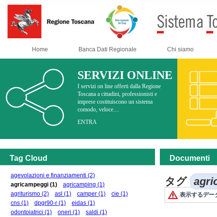
Home
Banca Dati Regionale
Chi siamo
SERVIZI ONLINE
I servizi on line offerti dalla Regione
Toscana a cittadini, professionisti e
imprese costituiscono un sistema
comodo, veloce....
ENTRA
Tag Cloud
Documenti
agevolazioni e finanziamenti
(2)
タグ
agr
agricampeggi
(1)
agricamping
(1)
agriturismo
(2)
asl
(1)
camper
(1)
cie
(1)
表示するデー
cns
(1)
dpgr90-r
(1)
eidas
(1)
odontoiatrici
(1)
oneri
(1)
saldi
(1)