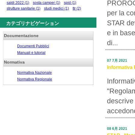
PROROGA
saldi 2022
(1)
sosta camper
(1)
spid
(1)
strutture sanitarie
(1)
studi medici
(1)
ttr
(2)
per la c
STAR deve
カテゴリナビゲーション
e in base
Documentazione
di...
Documenti Pubblici
Manuali e tutorial
07 7月 2021
Normativa
Informativa 
Normativa Nazionale
Normativa Regionale
Informati
"Regolam
descrive 
accedono
08 6月 2021