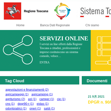
Home
Banca Dati Regionale
Chi siamo
SERVIZI ONLINE
I servizi on line offerti dalla Regione
Toscana a cittadini, professionisti e
imprese costituiscono un sistema
comodo, veloce....
ENTRA
Tag Cloud
Documenti
agevolazioni e finanziamenti
(2)
agricampeggi
(1)
agricamping
(1)
21 9月 2021
agriturismo
(2)
asl
(1)
camper
(1)
cie
(1)
DPGR n. 90/R
cns
(1)
dpgr90-r
(1)
eidas
(1)
odontoiatrici
(1)
oneri
(1)
saldi
(1)