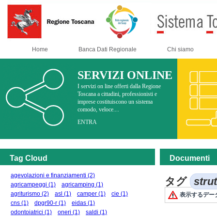
Home
Banca Dati Regionale
Chi siamo
SERVIZI ONLINE
I servizi on line offerti dalla Regione
Toscana a cittadini, professionisti e
imprese costituiscono un sistema
comodo, veloce....
ENTRA
Tag Cloud
Documenti
agevolazioni e finanziamenti
(2)
タグ
stru
agricampeggi
(1)
agricamping
(1)
agriturismo
(2)
asl
(1)
camper
(1)
cie
(1)
表示するデー
cns
(1)
dpgr90-r
(1)
eidas
(1)
odontoiatrici
(1)
oneri
(1)
saldi
(1)