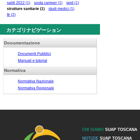
saldi 2022
(1)
sosta camper
(1)
spid
(1)
strutture sanitarie
(1)
studi medici
(1)
ttr
(2)
カテゴリナビゲーション
Documentazione
Documenti Pubblici
Manuali e tutorial
Normativa
Normativa Nazionale
Normativa Regionale
CHI SIAMO
SUAP TOSCANA
NOTIZIE
SUAP TOSCANA