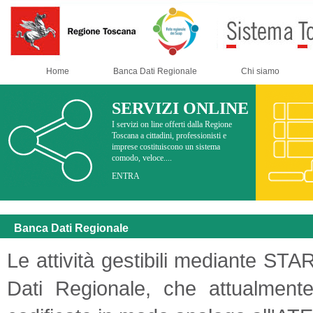
Home
Banca Dati Regionale
Chi siamo
SERVIZI ONLINE
I servizi on line offerti dalla Regione
Toscana a cittadini, professionisti e
imprese costituiscono un sistema
comodo, veloce....
ENTRA
Banca Dati Regionale
Le attività gestibili mediante STA
Dati Regionale, che attualmente