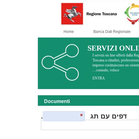
Home
Banca Dati Regionale
SERVIZI ONL
I servizi on line offerti dalla Re
Toscana a cittadini, professionis
imprese costituiscono un siste
comodo, veloce....
ENTRA
Documenti
דפים עם תג
saldi 2022
.