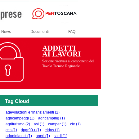
News
Documenti
FAQ
ADDETTI
AI LAVORI
Sezione riservata ai componenti del
Tavolo Tecnico Regionale
Tag Cloud
agevolazioni e finanziamenti
(2)
agricampeggi
(1)
agricamping
(1)
agriturismo
(2)
asl
(1)
camper
(1)
cie
(1)
cns
(1)
dpgr90-r
(1)
eidas
(1)
odontoiatrici
(1)
oneri
(1)
saldi
(1)