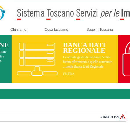
Chi siamo
Cosa facciamo
Suap in Toscana
INE
BANCA DATI
REGIONALE
gione
ti e
Le attività gestibili mediante STAR
ma
fanno riferimento a quelle contenute
nella Banca Dati Regionale....
ENTRA
אין תוצאות.