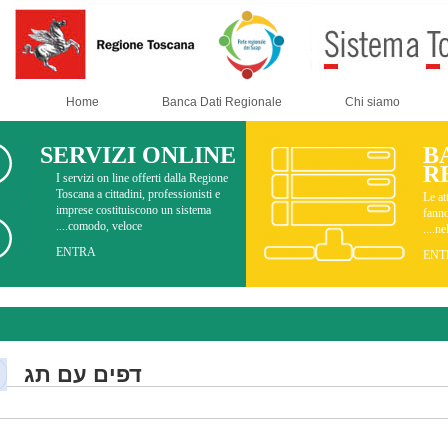
Home
Banca Dati Regionale
SERVIZI ONLINE
I servizi on line offerti dalla Regione
Toscana a cittadini, professionisti e
imprese costituiscono un sistema
comodo, veloce....
ENTRA
Documenti
דפים עם תג
camper
.