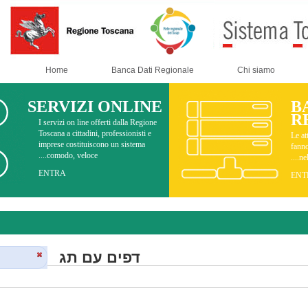
Home
Banca Dati Regionale
SERVIZI ONLINE
I servizi on line offerti dalla Regione
Toscana a cittadini, professionisti e
imprese costituiscono un sistema
comodo, veloce....
ENTRA
Documenti
דפים עם תג
sosta camper
.