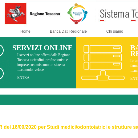
Home
Banca Dati Regionale
SERVIZI ONLINE
I servizi on line offerti dalla Regione
Toscana a cittadini, professionisti e
imprese costituiscono un sistema
comodo, veloce....
ENTRA
Documenti
21 ספטמבר 2021
DPGR n. 90/R del 16/09/2020 per Studi medici/odontoiatric