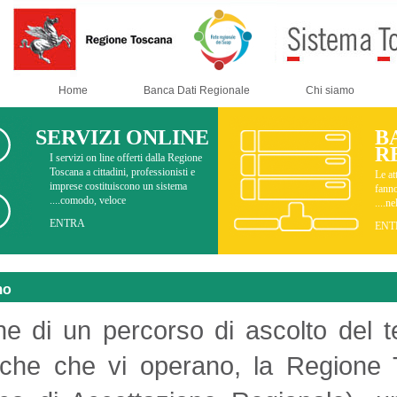
Home
Banca Dati Regionale
SERVIZI ONLINE
I servizi on line offerti dalla Regione
Toscana a cittadini, professionisti e
imprese costituiscono un sistema
comodo, veloce....
ENTRA
Cosa facciamo
Al termine di un percorso di ascol
economiche che vi operano, la