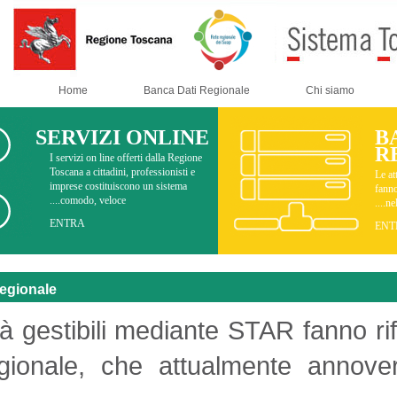
Home
Banca Dati Regionale
SERVIZI ONLINE
I servizi on line offerti dalla Regione
Toscana a cittadini, professionisti e
imprese costituiscono un sistema
comodo, veloce....
ENTRA
Banca Dati Regionale
Le attività gestibili mediante STA
Dati Regionale, che attualmente