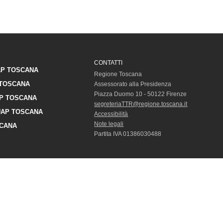
CONTATTI
P TOSCANA
Regione Toscana
TOSCANA
Assessorato alla Presidenza
Piazza Duomo 10 - 50122 Firenze
P TOSCANA
segreteriaTTR@regione.toscana.it
AP TOSCANA
Accessibilità
Note legali
CANA
Partita IVA 01386030488