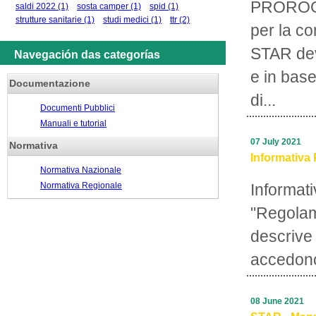
PROROGA
saldi 2022
(1)
sosta camper
(1)
spid
(1)
strutture sanitarie
(1)
studi medici
(1)
ttr
(2)
per la c
STAR deve
Navegación das categorías
e in base
Documentazione
di...
Documenti Pubblici
Manuali e tutorial
07 July 2021
Normativa
Informativa 
Normativa Nazionale
Normativa Regionale
Informati
"Regolam
descrive 
accedono
08 June 2021