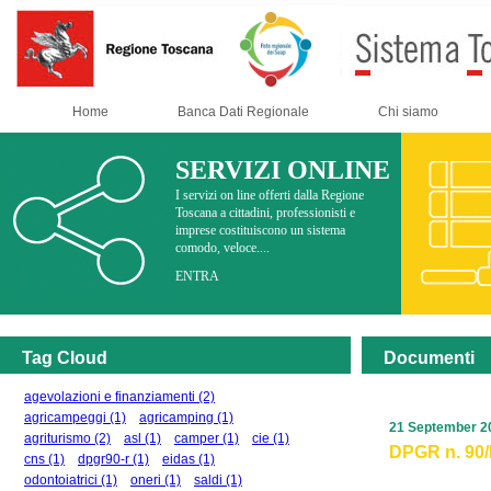
Home
Banca Dati Regionale
Chi siamo
SERVIZI ONLINE
I servizi on line offerti dalla Regione
Toscana a cittadini, professionisti e
imprese costituiscono un sistema
comodo, veloce....
ENTRA
Tag Cloud
Documenti
agevolazioni e finanziamenti
(2)
agricampeggi
(1)
agricamping
(1)
21 September 2
agriturismo
(2)
asl
(1)
camper
(1)
cie
(1)
DPGR n. 90/R
cns
(1)
dpgr90-r
(1)
eidas
(1)
odontoiatrici
(1)
oneri
(1)
saldi
(1)