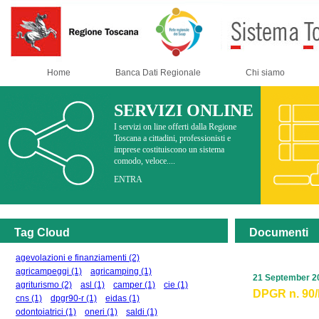
Home
Banca Dati Regionale
Chi siamo
SERVIZI ONLINE
I servizi on line offerti dalla Regione
Toscana a cittadini, professionisti e
imprese costituiscono un sistema
comodo, veloce....
ENTRA
Tag Cloud
Documenti
agevolazioni e finanziamenti
(2)
agricampeggi
(1)
agricamping
(1)
21 September 2
agriturismo
(2)
asl
(1)
camper
(1)
cie
(1)
DPGR n. 90/R
cns
(1)
dpgr90-r
(1)
eidas
(1)
odontoiatrici
(1)
oneri
(1)
saldi
(1)