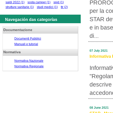
PROROGA
saldi 2022
(1)
sosta camper
(1)
spid
(1)
strutture sanitarie
(1)
studi medici
(1)
ttr
(2)
per la c
STAR deve
Navegación das categorías
e in base
Documentazione
di...
Documenti Pubblici
Manuali e tutorial
07 July 2021
Normativa
Informativa 
Normativa Nazionale
Normativa Regionale
Informati
"Regolam
descrive 
accedono
08 June 2021