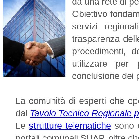
da una rete di pe
Obiettivo fondam
servizi regiona
trasparenza delle
procedimenti, d
utilizzare per
conclusione dei 
La comunità di esperti che op
dal
Tavolo Tecnico Regionale pe
Le
strutture telematiche
sono co
portali comunali SUAP, oltre ch