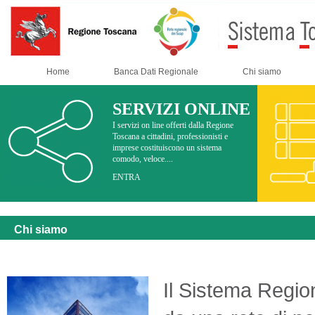
Home
Banca Dati Regionale
Chi siamo
SERVIZI ONLINE
I servizi on line offerti dalla Regione
Toscana a cittadini, professionisti e
imprese costituiscono un sistema
comodo, veloce....
ENTRA
Chi siamo
Il Sistema Region