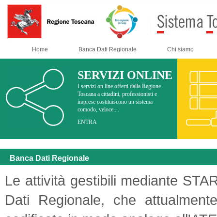
Home
Banca Dati Regionale
Chi siamo
SERVIZI ONLINE
I servizi on line offerti dalla Regione
Toscana a cittadini, professionisti e
imprese costituiscono un sistema
comodo, veloce....
ENTRA
Banca Dati Regionale
Le attività gestibili mediante STA
Dati Regionale, che attualmente