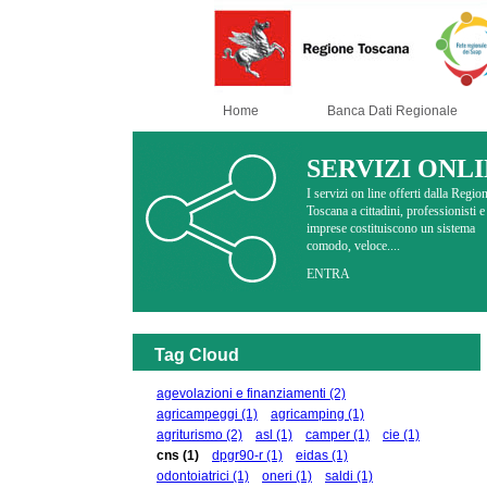
Home
Banca Dati Regionale
SERVIZI ONL
I servizi on line offerti dalla Regio
Toscana a cittadini, professionisti e
imprese costituiscono un sistema
comodo, veloce....
ENTRA
Tag Cloud
agevolazioni e finanziamenti
(2)
agricampeggi
(1)
agricamping
(1)
agriturismo
(2)
asl
(1)
camper
(1)
cie
(1)
cns
(1)
dpgr90-r
(1)
eidas
(1)
odontoiatrici
(1)
oneri
(1)
saldi
(1)