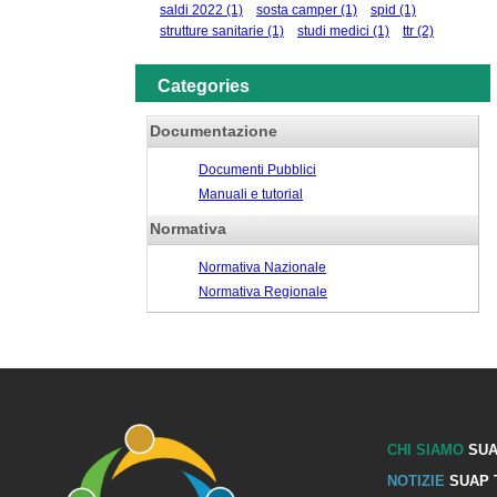
saldi 2022
(1)
sosta camper
(1)
spid
(1)
strutture sanitarie
(1)
studi medici
(1)
ttr
(2)
Categories
Documentazione
Documenti Pubblici
Manuali e tutorial
Normativa
Normativa Nazionale
Normativa Regionale
CHI SIAMO
SUA
NOTIZIE
SUAP 