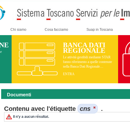
Chi siamo
Cosa facciamo
Suap in Toscana
INE
BANCA DATI
REGIONALE
ne
Le attività gestibili mediante STAR
fanno riferimento a quelle contenute
nella Banca Dati Regionale....
ENTRA
Documenti
Contenu avec l'étiquette
cns
.
Il n'y a aucun résultat.