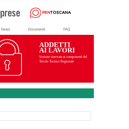
News
Documenti
FAQ
ADDETTI
AI LAVORI
Sezione riservata ai componenti del
Tavolo Tecnico Regionale