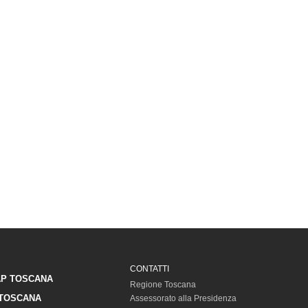
CONTATTI
P TOSCANA
Regione Toscana
TOSCANA
Assessorato alla Presidenza