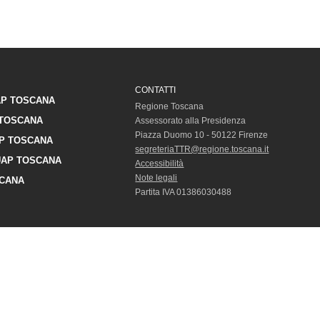
CONTATTI
P TOSCANA
Regione Toscana
TOSCANA
Assessorato alla Presidenza
Piazza Duomo 10 - 50122 Firenze
P TOSCANA
segreteriaTTR@regione.toscana.it
AP TOSCANA
Accessibilità
Note legali
CANA
Partita IVA 01386030488