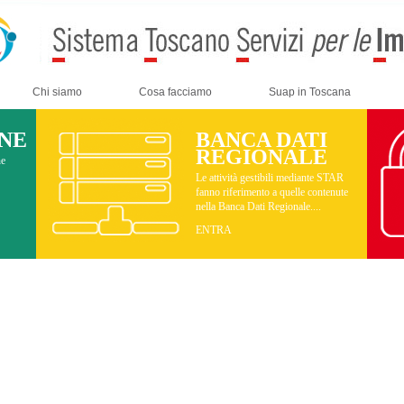
Chi siamo
Cosa facciamo
Suap in Toscana
INE
BANCA DATI
REGIONALE
ne
Le attività gestibili mediante STAR
fanno riferimento a quelle contenute
nella Banca Dati Regionale....
ENTRA