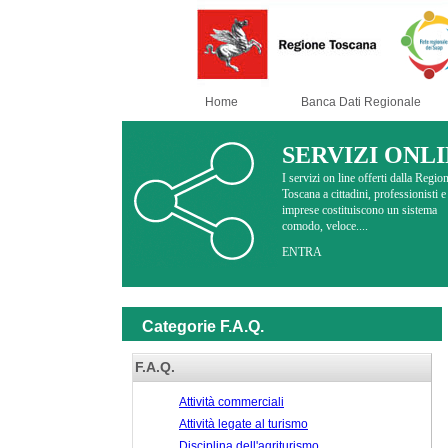
Home
Banca Dati Regionale
SERVIZI ONL
I servizi on line offerti dalla Regio
Toscana a cittadini, professionisti e
imprese costituiscono un sistema
comodo, veloce....
ENTRA
Categorie F.A.Q.
F.A.Q.
Attività commerciali
Attività legate al turismo
Disciplina dell'agriturismo