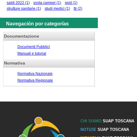
saldi 2022
(1)
sosta camper
(1)
spid
(1)
strutture sanitarie
(1)
studi medici
(1)
ttr
(2)
Navegación por categorías
Documentazione
Documenti Pubblici
Manuali e tutorial
Normativa
Normativa Nazionale
Normativa Regionale
CHI SIAMO
SUAP TOSCANA
NOTIZIE
SUAP TOSCANA