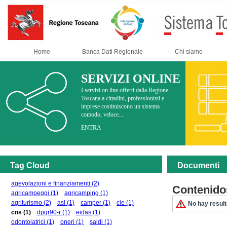
Home
Banca Dati Regionale
Chi siamo
SERVIZI ONLINE
I servizi on line offerti dalla Regione
Toscana a cittadini, professionisti e
imprese costituiscono un sistema
comodo, veloce....
ENTRA
Tag Cloud
Documenti
agevolazioni e finanziamenti
(2)
Contenido
agricampeggi
(1)
agricamping
(1)
agriturismo
(2)
asl
(1)
camper
(1)
cie
(1)
No hay resul
cns
(1)
dpgr90-r
(1)
eidas
(1)
odontoiatrici
(1)
oneri
(1)
saldi
(1)