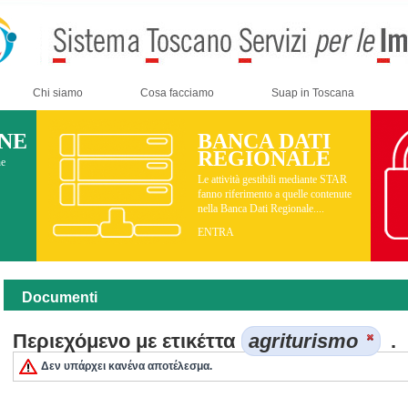
Chi siamo
Cosa facciamo
Suap in Toscana
INE
BANCA DATI
REGIONALE
ne
Le attività gestibili mediante STAR
fanno riferimento a quelle contenute
nella Banca Dati Regionale....
ENTRA
Documenti
Περιεχόμενο με ετικέττα
agriturismo
.
Δεν υπάρχει κανένα αποτέλεσμα.