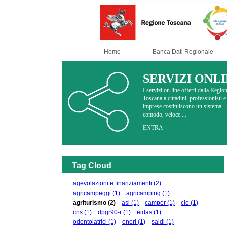
Home
Banca Dati Regionale
SERVIZI ONL
I servizi on line offerti dalla Regio
Toscana a cittadini, professionisti e
imprese costituiscono un sistema
comodo, veloce....
ENTRA
Tag Cloud
agevolazioni e finanziamenti
(2)
agricampeggi
(1)
agricamping
(1)
agriturismo
(2)
asl
(1)
camper
(1)
cie
(1)
cns
(1)
dpgr90-r
(1)
eidas
(1)
odontoiatrici
(1)
oneri
(1)
saldi
(1)