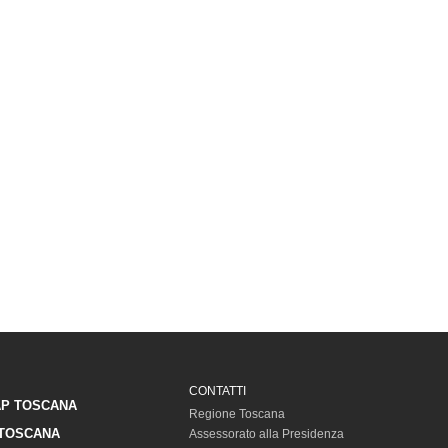
CONTATTI
P TOSCANA
Regione Toscana
TOSCANA
Assessorato alla Presidenza