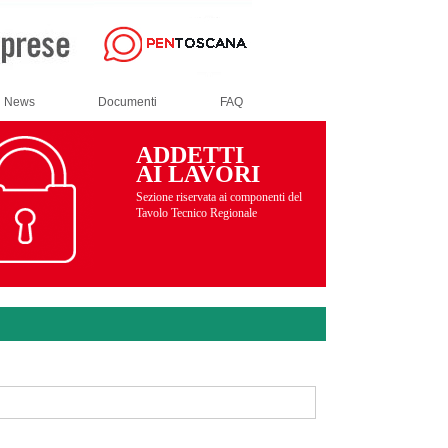
News
Documenti
FAQ
ADDETTI
AI LAVORI
Sezione riservata ai componenti del
Tavolo Tecnico Regionale