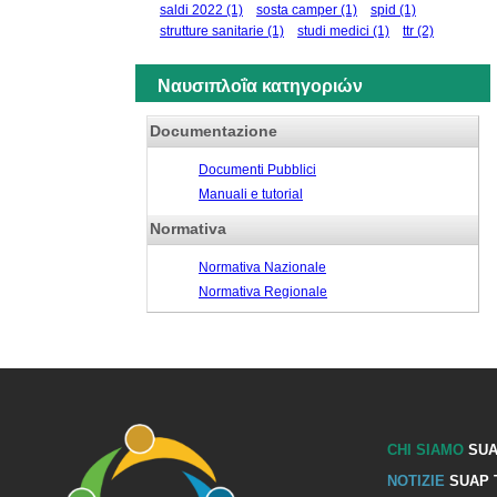
saldi 2022
(1)
sosta camper
(1)
spid
(1)
strutture sanitarie
(1)
studi medici
(1)
ttr
(2)
Ναυσιπλοΐα κατηγοριών
Documentazione
Documenti Pubblici
Manuali e tutorial
Normativa
Normativa Nazionale
Normativa Regionale
CHI SIAMO
SUA
NOTIZIE
SUAP 