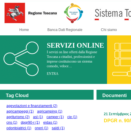
Home
Banca Dati Regionale
Chi siamo
SERVIZI ONLINE
I servizi on line offerti dalla Regione
Toscana a cittadini, professionisti e
imprese costituiscono un sistema
comodo, veloce....
ENTRA
Tag Cloud
Documenti
agevolazioni e finanziamenti
(2)
agricampeggi
(1)
agricamping
(1)
21 Σεπτέμβριος 
agriturismo
(2)
asl
(1)
camper
(1)
cie
(1)
DPGR n. 90/R
cns
(1)
dpgr90-r
(1)
eidas
(1)
odontoiatrici
(1)
oneri
(1)
saldi
(1)