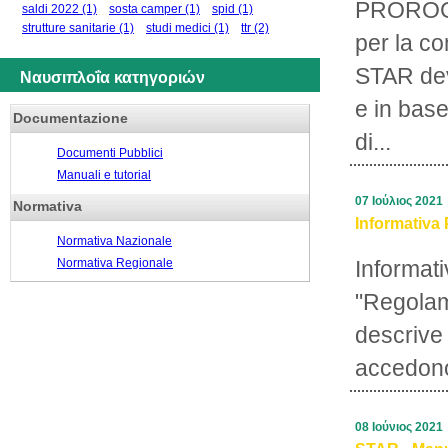
PROROGA
saldi 2022
(1)
sosta camper
(1)
spid
(1)
strutture sanitarie
(1)
studi medici
(1)
ttr
(2)
per la c
STAR deve
Ναυσιπλοΐα κατηγοριών
e in base
Documentazione
di...
Documenti Pubblici
Manuali e tutorial
07 Ιούλιος 2021
Normativa
Informativa 
Normativa Nazionale
Normativa Regionale
Informati
"Regolam
descrive 
accedono
08 Ιούνιος 2021